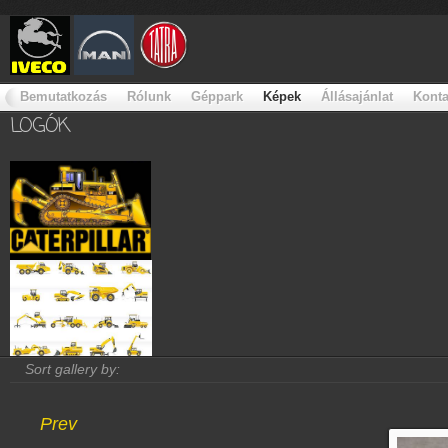
Bemutatkozás
Rólunk
Géppark
Képek
Állásajánlat
Konta
LOGÓK
Sort gallery by:
Prev