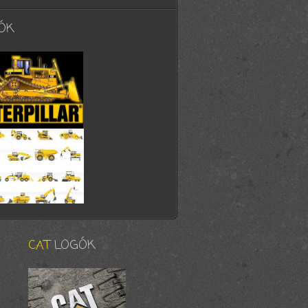
ÓK
CAT
LOGÓK