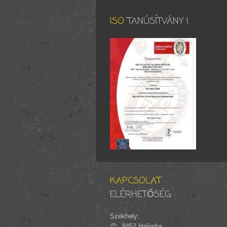
ISO
TANÚSÍTVÁNY I.
KAPCSOLAT
ELÉRHETŐSÉG
Székhely:
8452 Halimba