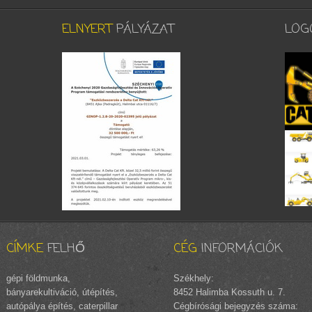
ELNYERT
PÁLYÁZAT
LOG
CÍMKE
FELHŐ
CÉG
INFORMÁCIÓK
gépi földmunka,
Székhely:
bányarekultiváció, útépítés,
8452 Halimba Kossuth u. 7.
autópálya építés, caterpillar
Cégbírósági bejegyzés száma: