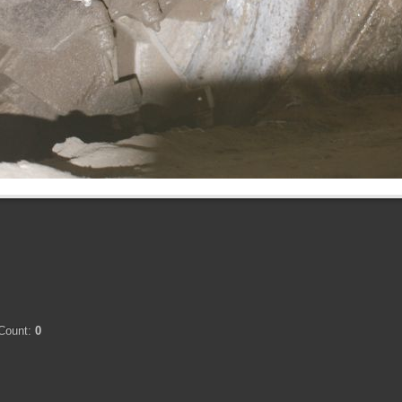
Count:
0